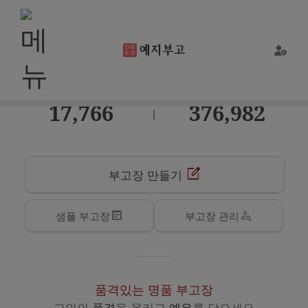
최근 3개월 상주수
최근 3개월 이용자수
17,766
376,982
|
edit_square
부고장 만들기
wysiwyg
person_search
샘플 부고장
부고장 관리
품격있는 명품 부고장
고인의
품격
을 올리고
예우
를 담으세요